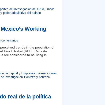
eportes de investigación del CAM
Líneas
,
 y poder adquisitivo del salario
f Mexico’s Working
n comentarios
f perceived trends in the population of
ded Food Basket (RFB) [Canasta
s are considered to be living in
ión de capital y Empresas Trasnacionales
,
 de investigación
Pobreza y pobreza
,
o real de la política