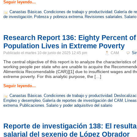
Seguir leyendo...
Canastas Básicas
Condiciones de trabajo y productividad
Galería de r
,
,
de investigación
Pobreza y pobreza extrema
Revisiones salariales
Salario
,
,
,
Research Report 136: Eighty Percent o
Population Lives in Extreme Poverty
Si
Publicado el
martes 10 de junio de 2025 12:45 pm
CAM
The central objective of this report is to analyze the characteristics o
working people per state who are unable to acquire the Recommen
Alimenticia Recomendable (CAR)][1] due to insufficient wages and thu
extreme poverty. For this analytic purpose, the […]
Seguir leyendo...
Canastas Básicas
Condiciones de trabajo y productividad
Deslocalizac
,
,
Empleo y desempleo
Galería de reportes de investigación del CAM
Líneas
,
,
extrema
Publicaciones
Salario y poder adquisitivo del salario
,
,
Reporte de investigación 138: El resultad
salarial del sexenio de López Obrador