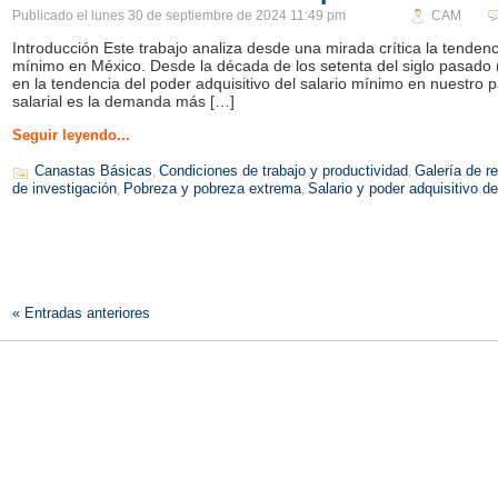
Publicado el
lunes 30 de septiembre de 2024 11:49 pm
CAM
Introducción Este trabajo analiza desde una mirada crítica la tendenci
mínimo en México. Desde la década de los setenta del siglo pasado 
en la tendencia del poder adquisitivo del salario mínimo en nuestro 
salarial es la demanda más […]
Seguir leyendo...
Canastas Básicas
Condiciones de trabajo y productividad
Galería de r
,
,
de investigación
Pobreza y pobreza extrema
Salario y poder adquisitivo de
,
,
« Entradas anteriores