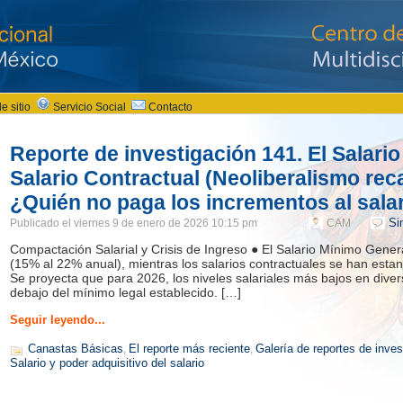
e sitio
Servicio Social
Contacto
Reporte de investigación 141. El Salario
Salario Contractual (Neoliberalismo re
¿Quién no paga los incrementos al sala
Si
Publicado el
viernes 9 de enero de 2026 10:15 pm
CAM
Compactación Salarial y Crisis de Ingreso ● El Salario Mínimo Gene
(15% al 22% anual), mientras los salarios contractuales se han esta
Se proyecta que para 2026, los niveles salariales más bajos en diver
debajo del mínimo legal establecido. […]
Seguir leyendo...
Canastas Básicas
El reporte más reciente
Galería de reportes de inve
,
,
Salario y poder adquisitivo del salario