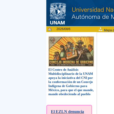
2026/08/6
Mapa d
El Centro de Análisis
Multidisciplinario de la UNAM
apoya la iniciativa del CNI por
la conformación de un Concejo
Indígena de Gobierno para
México, para que el que mande,
mande obedeciendo al pueblo
El EZLN denuncia