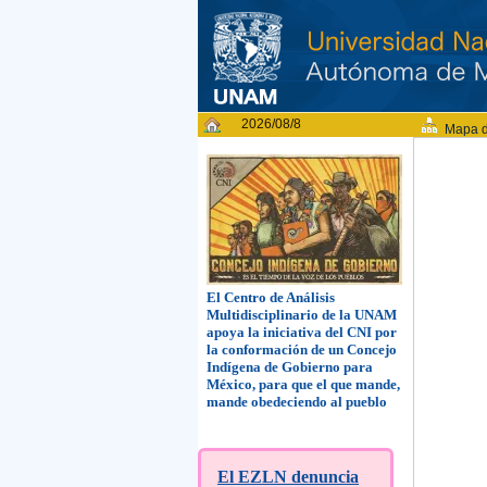
2026/08/8
Mapa d
El Centro de Análisis
Multidisciplinario de la UNAM
apoya la iniciativa del CNI por
la conformación de un Concejo
Indígena de Gobierno para
México, para que el que mande,
mande obedeciendo al pueblo
El EZLN denuncia