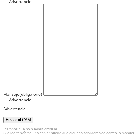
Advertencia
Mensaje
(obligatorio)
Advertencia
Advertencia.
Enviar al CAM
*campos que no pueden omitirse.
Si elige “envíame una copia” puede que algunos servidores de correo lo manden