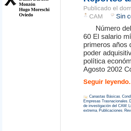
Monzón
Publicado el
dom
Hugo Moreschi
Oviedo
Sin 
CAM
Número del re
60 El salario m
primeros años 
poder adquisiti
política econó
Agosto 2002 Co
Seguir leyendo..
Canastas Básicas
Condi
,
Empresas Trasnacionales
,
de investigación del CAM
L
,
extrema
Publicaciones
Rev
,
,