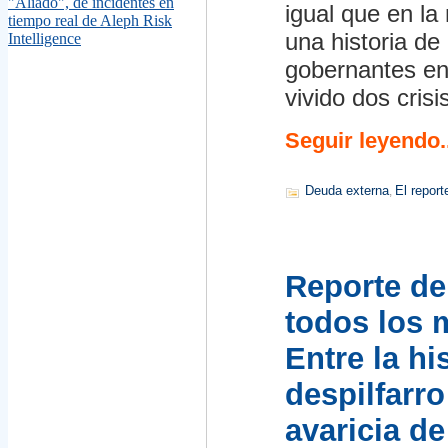
"Aliado", de incidentes en
igual que en la
tiempo real de Aleph Risk
una historia de
Intelligence
gobernantes en
vivido dos cris
Seguir leyendo..
Deuda externa
El report
,
Reporte de
todos los 
Entre la hi
despilfarr
avaricia de