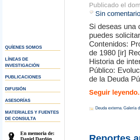
Publicado el
dom
Sin comentari
Si deseas una c
puedes solicita
Contenidos: Pro
QUÍENES SOMOS
de 1980 [ir] Re
LÍNEAS DE
Historia de int
INVESTIGACIÓN
Público: Evoluc
PUBLICACIONES
de la Deuda Pú
DIFUSIÓN
Seguir leyendo..
ASESORÍAS
Deuda externa
Galería 
,
MATERIALES Y FUENTES
DE CONSULTA
En memoria de:
Reportes an
Daniel Dardón