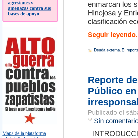
agresiones y
enmarcan los s
amenazas contra sus
Hinojosa y Enr
bases de apoyo
clasificación 
Seguir leyendo..
Deuda externa
El report
,
Reporte de
Público en
irresponsa
Publicado el
sáb
Sin comentari
INTRODUCCIÓN L
Mapa de la plataforma