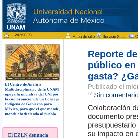
2026/08/9
Mapa de sitio
Servicio Social
C
Reporte de
público en
gasta? ¿Ga
El Centro de Análisis
Publicado el
mié
Multidisciplinario de la UNAM
Sin comentari
apoya la iniciativa del CNI por
la conformación de un Concejo
Indígena de Gobierno para
Colaboración d
México, para que el que mande,
mande obedeciendo al pueblo
documento pres
presupuestario 
su impacto en e
El EZLN denuncia